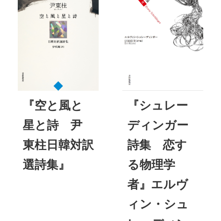
『空と風と
『シュレー
星と詩 尹
ディンガー
東柱日韓対訳
詩集 恋す
選詩集』
る物理学
者』エルヴ
ィン・シュ