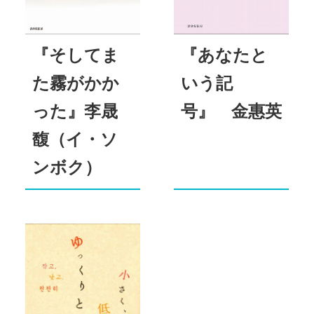
『そしてま
『あなたと
た霧がかか
いう記
った』李晟
号』 金惠英
馥（イ・ソ
ンボク）