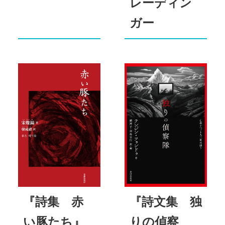
レーディン
ガー
『詩集 赤
『詩文集 独
い豚たち』
りの偵察