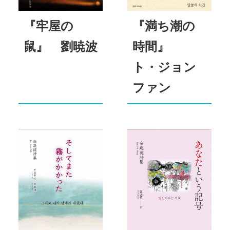
『牢屋の
『満ち潮の
鼠』 劉暁波
時間』
ト・ジョン
ファン