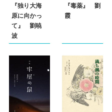
『独り大海
『毒薬』 劉
原に向かっ
霞
て』 劉暁
波