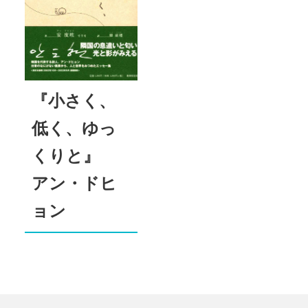
『小さく、
低く、ゆっ
くりと』
アン・ドヒ
ョン