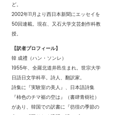
ど。
2002年11月より西日本新聞にエッセイを
50回連載。現在、又石大学文芸創作科教
授。
【訳者プロフィール】
韓 成禮（ハン・ソンレ）
1955年、全羅北道井邑生まれ。世宗大学
日語日文学科卒。詩人、翻訳家。
詩集に『実験室の美人』、日本語詩集
『柿色のチマ裾の空は』（書肆青樹社）
があり、韓国での訳書に『彷徨の季節の