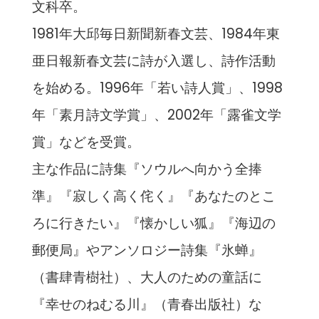
文科卒。
1981年大邱毎日新聞新春文芸、1984年東
亜日報新春文芸に詩が入選し、詩作活動
を始める。1996年「若い詩人賞」、1998
年「素月詩文学賞」、2002年「露雀文学
賞」などを受賞。
主な作品に詩集『ソウルへ向かう全捧
準』『寂しく高く侘く』『あなたのとこ
ろに行きたい』『懐かしい狐』『海辺の
郵便局』やアンソロジー詩集『氷蝉』
（書肆青樹社）、大人のための童話に
『幸せのねむる川』（青春出版社）な