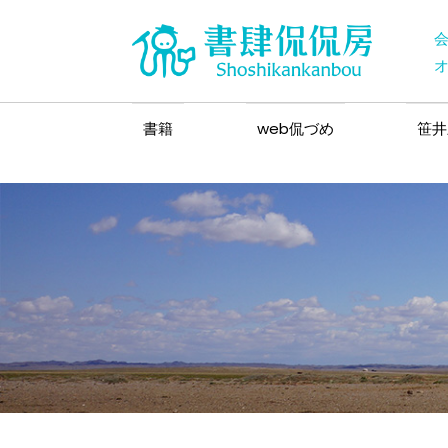
書籍
web侃づめ
笹井