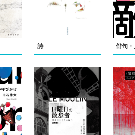
詩
俳句・