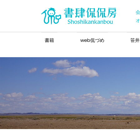
書籍
web侃づめ
笹井