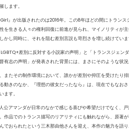
催します。
 Your Girl』が出版されたのは2016年。この8年ほどの間にトラ
性を生きる人々の権利回復に前進が見られ、マイノリティが主
しかし同時に、それを阻む差別言説も苛烈さを増し続けていま
日に「LGBTQ+差別に反対する小説家の声明」と「トランスジェンダ
督有志の声明」が発表された背景には、まさにそのような状況
、またその制作環境において、誰かが差別や抑圧を受けたり排
る動きのなか、『理想の彼女だったなら』は、現在でもなおさ
います。
主人公アマンダが日常のなかで感じる喜びや希望だけでなく、
。作品でのトランス描写のリアリティにも触れながら、原著が
んでおられたという三木那由他さんを迎え、本作の魅力を語り