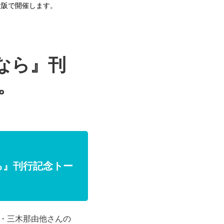
を大阪で開催します。
たなら』刊
。
ら』刊行記念トー
・三木那由他さんの