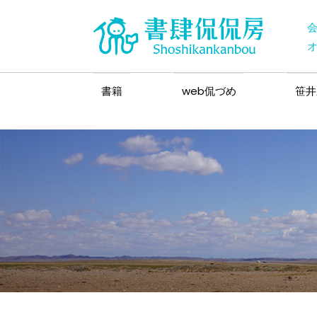
書籍
web侃づめ
笹井