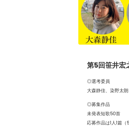
第5回笹井宏
◎選考委員
大森静佳、染野太朗、
◎募集作品
未発表短歌50首
応募作品は1人1篇