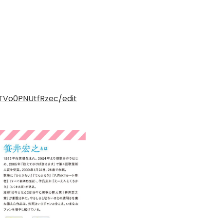
TVo0PNUtfRzec/edit