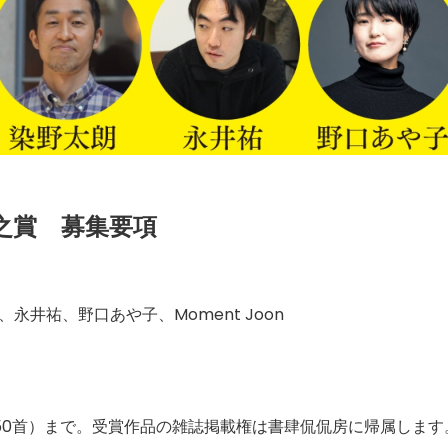
之賞 募集要項
永井祐、野口あや子、Moment Joon
（50首）まで。受賞作品の雑誌掲載権は書肆侃侃房に帰属しま