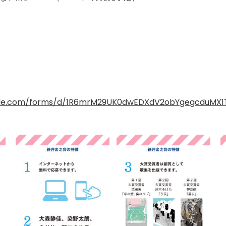
ogle.com/forms/d/1R6mrM29UK0dwEDXdV2obYgegcduMX1