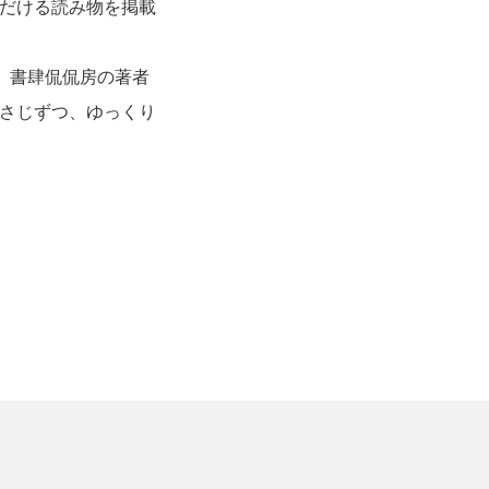
だける読み物を掲載
、書肆侃侃房の著者
さじずつ、ゆっくり