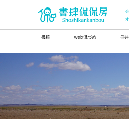
書籍
web侃づめ
笹井