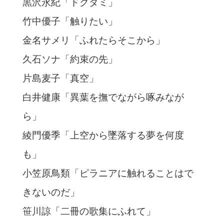
黒沢永紀「ドクダミ」
竹中優子「触りたい」
金名サメリ「ふれたらそこから」
久石ソナ「約束の先」
片島麦子「真空」
白井健康「異葉を撫でながら啄みなが
ら」
綾門優季「上空から墜落する夢を何度
も」
小笠原鳥類「ピラニアに触れることはで
きないのだ」
笹川諒「二冊の歌集にふれて」