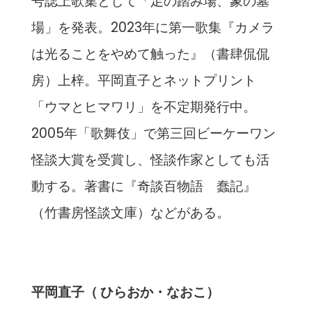
号誌上歌集として「足の踏み場、象の墓
場」を発表。2023年に第一歌集『カメラ
は光ることをやめて触った』（書肆侃侃
房）上梓。平岡直子とネットプリント
「ウマとヒマワリ」を不定期発行中。
2005年「歌舞伎」で第三回ビーケーワン
怪談大賞を受賞し、怪談作家としても活
動する。著書に『奇談百物語 蠢記』
（竹書房怪談文庫）などがある。
平岡直子（ ひらおか・なおこ）