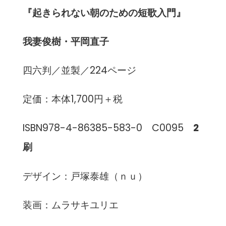
『起きられない朝のための短歌入門』
我妻俊樹・平岡直子
四六判／並製／224ページ
定価：本体1,700円＋税
ISBN978-4-86385-583-0 C0095
2
刷
デザイン：戸塚泰雄（ｎｕ）
装画：ムラサキユリエ