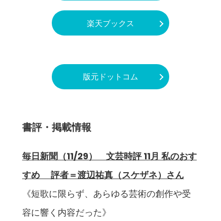
楽天ブックス
版元ドットコム
書評・掲載情報
毎日新聞（11/29） 文芸時評 11月 私のおす
すめ 評者＝渡辺祐真（スケザネ）さん
《短歌に限らず、あらゆる芸術の創作や受
容に響く内容だった》