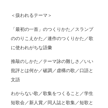
＜扱われるテーマ＞
「最初の一首」のつくりかた／スランプ
ののりこえかた／連作のつくりかた／歌
に使われがちな語彙
推敲のしかた／テーマ詠の難しさ／いい
批評とは何か／破調／虚構の歌／口語と
文語
わからない歌／歌集をつくること／学生
短歌会／新人賞／同人誌と歌集／短歌と