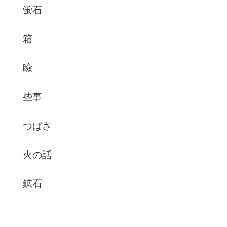
蛍石
箱
瞼
些事
つばさ
火の話
鉱石