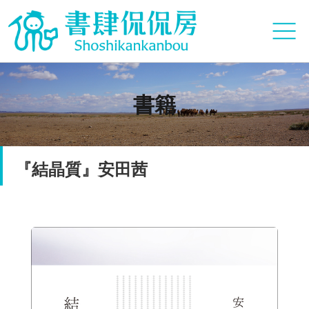
書籍
『結晶質』安田茜