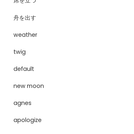
席を立つ
舟を出す
weather
twig
default
new moon
agnes
apologize