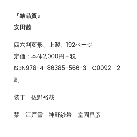
『結晶質』
安田茜
四六判変形、上製、192ページ
定価：本体2,000円＋税
ISBN978-4-86385-566-3 C0092 2
刷
装丁 佐野裕哉
栞 江戸雪 神野紗希 堂園昌彦