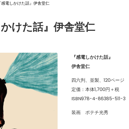
『感電しかけた話』伊舎堂仁
しかけた話』伊舎堂仁
『感電しかけた話』
伊舎堂仁
四六判、並製、120ページ
定価：本体1,700円＋税
ISBN978-4-86385-511-3
装画 ポテチ光秀