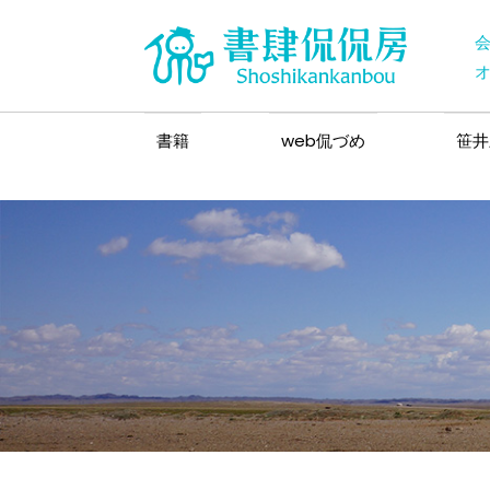
書籍
web侃づめ
笹井