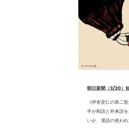
朝日新聞（3/20
《伊舎堂仁の第二歌
半が和語と外来語を
いが、漢語の使われ