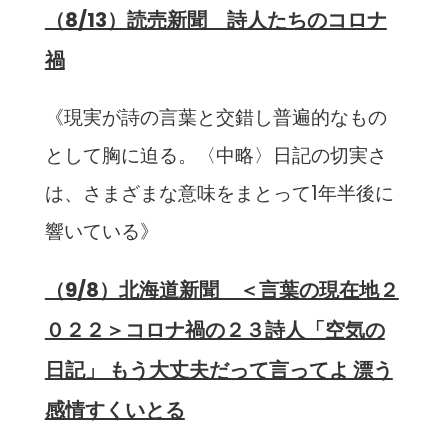
（8/13）読売新聞 詩人たちのコロナ
禍
《現実が詩の言葉と交錯し普遍的なもの
として胸に迫る。〈中略〉日記の切実さ
は、さまざまな意味をまとって1年半後に
響いている》
（9/8）北海道新聞 ＜言葉の現在地２
０２２＞コロナ禍の２３詩人「空気の
日記」 もう大丈夫だって言ってよ 漂う
感情すくいとる