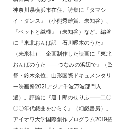
神奈川県横浜市在住。詩集に『タマシ
イ・ダンス』（小熊秀雄賞、未知谷）、
『ベットと織機』（未知谷）など。編著
に『東北おんば訳 石川啄木のうた』
（未來社）。企画制作した映画に『東北
おんばのうた ――つなみの浜辺で』（監
督・鈴木余位、山形国際ドキュメンタリ
ー映画祭2021アジア千波万波部門入
選）。評論に『唐十郎のせりふ――二〇
〇〇年代戯曲をひらく』（幻戯書房）。
アイオワ大学国際創作プログラム2019招