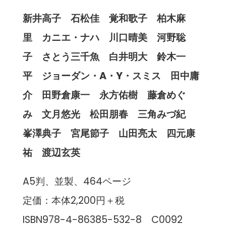
新井高子 石松佳 覚和歌子 柏木麻
里 カニエ・ナハ 川口晴美 河野聡
子 さとう三千魚 白井明大 鈴木一
平 ジョーダン・A・Y・スミス 田中庸
介 田野倉康一 永方佑樹 藤倉めぐ
み 文月悠光 松田朋春 三角みづ紀
峯澤典子 宮尾節子 山田亮太 四元康
祐 渡辺玄英
A5判、並製、464ページ
定価：本体2,200円＋税
ISBN978-4-86385-532-8 C0092