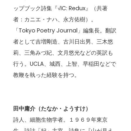
ップブック詩集『√IC: Redux』（共著
者：カニエ・ナハ、永方佑樹）。
「Tokyo Poetry Journal」編集長。翻訳
者として吉増剛造、古川日出男、三木悠
莉、三角みづ紀、文月悠光などの英訳も
行う。UCLA、城西、上智、早稲田などで
教鞭を執った経験を持つ。
田中庸介（たなか・ようすけ）
詩人、細胞生物学者。１９６９年東京
生、詩誌「妃」主宰。詩集に『山が見え