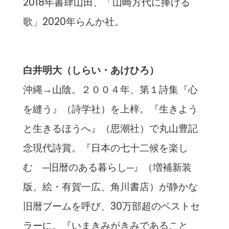
2018年書肆山田、「山崎方代に捧げる
歌」2020年らんか社。
白井明大（しらい・あけひろ）
沖縄→山陰。２００４年、第１詩集『心
を縫う』（詩学社）を上梓。『生きよう
と生きるほうへ』（思潮社）で丸山豊記
念現代詩賞。『日本の七十二候を楽し
む ─旧暦のある暮らし─』（増補新装
版、絵・有賀一広、角川書店）が静かな
旧暦ブームを呼び、30万部超のベストセ
ラーに。『いまきみがきみであること