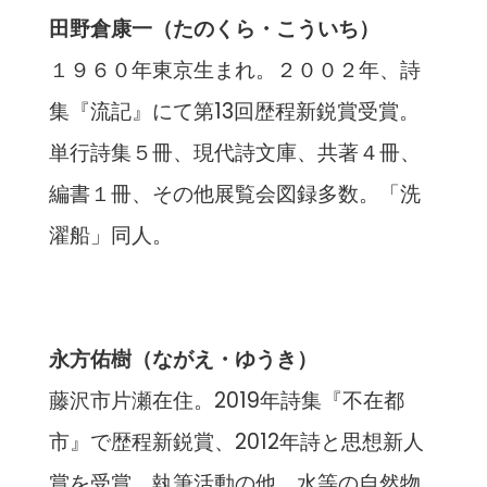
田野倉康一（たのくら・こういち）
１９６０年東京生まれ。２００２年、詩
集『流記』にて第13回歴程新鋭賞受賞。
単行詩集５冊、現代詩文庫、共著４冊、
編書１冊、その他展覧会図録多数。「洗
濯船」同人。
永方佑樹（ながえ・ゆうき）
藤沢市片瀬在住。2019年詩集『不在都
市』で歴程新鋭賞、2012年詩と思想新人
賞を受賞。執筆活動の他、水等の自然物