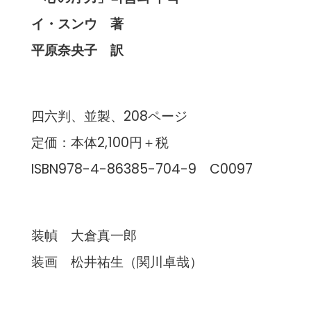
イ・スンウ 著
平原奈央子 訳
四六判、並製、208ページ
定価：本体2,100円＋税
ISBN978-4-86385-704-9 C0097
装幀 大倉真一郎
装画 松井祐生（関川卓哉）