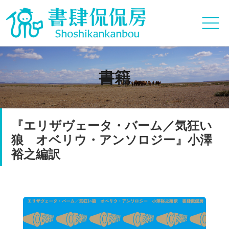
書籍
『エリザヴェータ・バーム／気狂い
狼 オベリウ・アンソロジー』小澤
裕之編訳