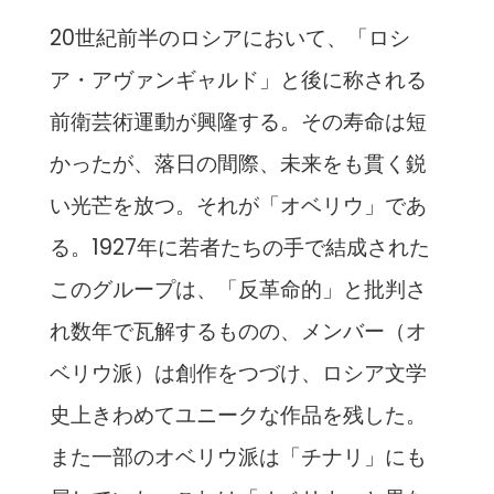
20世紀前半のロシアにおいて、「ロシ
ア・アヴァンギャルド」
と後に称される
前衛芸術運動が興隆する。その寿命は短
かったが、
落日の間際、未来をも貫く鋭
い光芒を放つ。それが「オベリウ」
であ
る。1927年に若者たちの手で結成された
このグループは、
「反革命的」と批判さ
れ数年で瓦解するものの、メンバー（
オ
ベリウ派）は創作をつづけ、
ロシア文学
史上きわめてユニークな作品を残した。
また一部のオベリウ派は「チナリ」にも