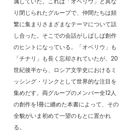
属していた。これは「
オベリウ」と異な
り閉じられたグループで、
仲間たちは頻
繁に集まりさまざまなテーマについて話
し合った。
そこでの会話がしばしば創作
のヒントになっている。「オベリウ」も
「チナリ」も長く忘却されていたが、20
世紀後半
から、ロシア文学史におけるミ
ッシング・
リンクとして世界的な注目を
集めだす。両グループのメンバー全1
2人
の創作を1冊に纏めた本書によって、
その
全貌がいま初めて一望のもとに置かれ
る。