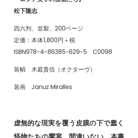
松下隆志
四六判、並製、200ページ
定価：本体1,800円＋税
ISBN978-4-86385-629-5 C0098
装幀 木庭貴信（オクターヴ）
装画 Januz Miralles
虚無的な現実を覆う皮膜の下で蠢く
怪物たちの饗宴。
間違いない、本書