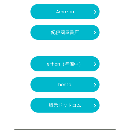
Amazon
紀伊國屋書店
e-hon（準備中）
honto
版元ドットコム