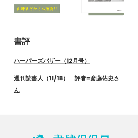
書評
ハーパーズバザー（12月号）
週刊読書人（11/18） 評者=斎藤佑史さ
ん