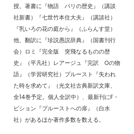
授。著書に『物語 パリの歴史』（講談
社新書）『七世竹本住大夫』（講談社）
『乳いろの花の庭から』（ふらんす堂）
他、翻訳に『珍説愚説辞典』（国書刊行
会）ロミ『完全版 突飛なるものの歴
史』（平凡社）レアージュ『完訳 Oの物
語』（学習研究社）プルースト『失われ
た時を求めて』（光文社古典新訳文庫、
全14巻予定。個人全訳中）、最新刊にF・
ピション『プルーストへの扉』（白水
社）があるほか著作多数を数える。