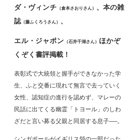
ダ・ヴィンチ
、
本の雑
（倉本さおりさん）
誌
、
（藤ふくろうさん）
エル・ジャポン
ほかぞ
（石井千湖さん）
くぞく書評掲載！
表彰式で大統領と握手ができなかった学
生、ふと交番に現れて無言で去っていく
女性、認知症の進行を認めず、マレーの
民話に出てくる幽霊「トヨール」のしわ
ざだと言い募る父親と同居する息子──。
シンガポールがイギリス領の一部だった