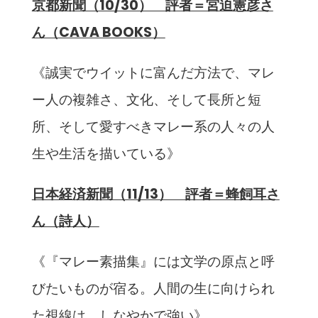
京都新聞（10/30） 評者＝宮迫憲彦さ
ん（CAVA BOOKS）
《誠実でウイットに富んだ方法で、マレ
ー人の複雑さ、文化、そして長所と短
所、そして愛すべきマレー系の人々の人
生や生活を描いている》
日本経済新聞（11/13） 評者＝蜂飼耳さ
ん（詩人）
《『マレー素描集』には文学の原点と呼
びたいものが宿る。人間の生に向けられ
た視線は、しなやかで強い》