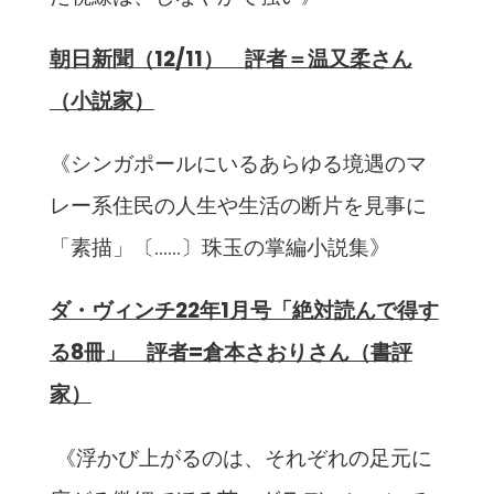
朝日新聞（12/11） 評者＝温又柔さん
（小説家）
《シンガポールにいるあらゆる境遇のマ
レー系住民の人生や生活の断片を見事に
「素描」〔……〕珠玉の掌編小説集》
ダ・ヴィンチ22年1月号
「絶対読んで得す
る8冊」
評者=倉本さおりさん
（書評
家）
《浮かび上がるのは、それぞれの足元に