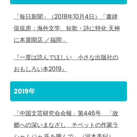
「毎日新聞」（2018年10月4日）「書肆
侃侃房：海外文学、短歌・詩に特化 天神
に本屋開店 ／福岡」
『一度は読んでほしい 小さな出版社の
おもしろい本2019』
2019年
「中国文芸研究会会報」第446号 「故
郷への深いまなざし チベットの作家ラ
シャムジャ 氏を囲んで」（河本美紀）