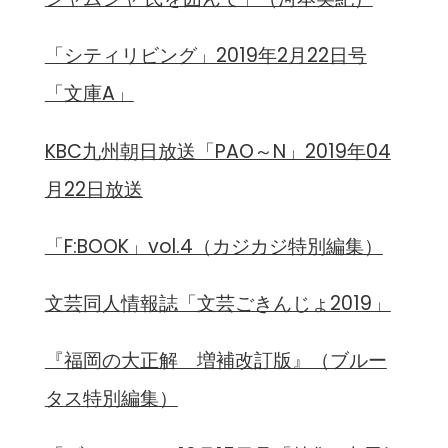
「シティリビング」2019年2月22日号
「文庫A」
KBC九州朝日放送「PAO～N」2019年04
月22日放送
「F:BOOK」vol.4（カジカジ特別編集）
文芸同人情報誌「文芸ごきんじょ2019」
『福岡の大正解 増補改訂版』（ブルー
タス特別編集）