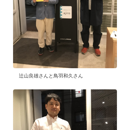
辻山良雄さんと鳥羽和久さん