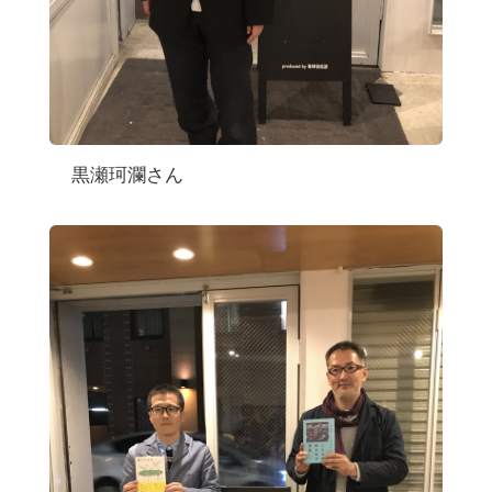
黒瀬珂瀾さん