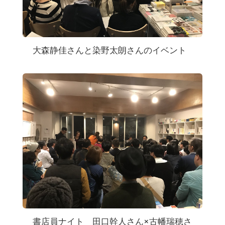
大森静佳さんと染野太朗さんのイベント
書店員ナイト 田口幹人さん×古幡瑞穂さ