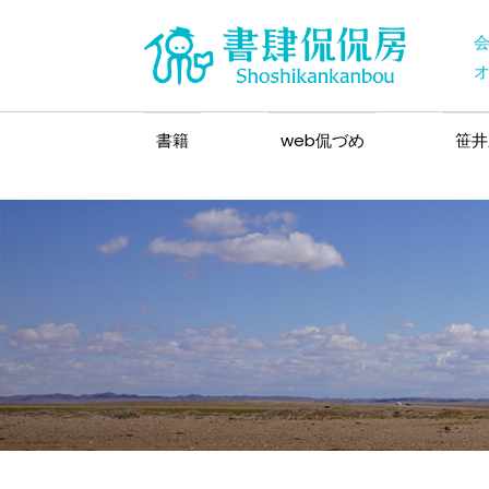
書籍
web侃づめ
笹井